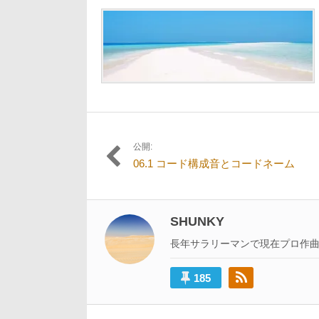
9
日:
者:
サ
月
イ
11
ズ
日
の
リ
ン
ク:
公開:
投
06.1 コード構成音とコードネーム
稿
ナ
ビ
SHUNKY
ゲ
長年サラリーマンで現在プロ作
ー
185
シ
ョ