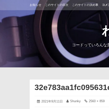
コ
お知らせ
このサイトの目次
このサイトの決め事
コメ
ン
テ
ン
ツ
へ
ス
キ
ッ
コードっていろんな
プ
32e783aa1fc095631
2021
Shunky
2560 × 859
投
2021年9月11日
投
フ
年
稿
稿
ル