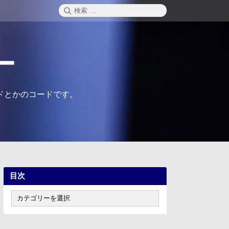
検
検
索
索:
ー
ドとかのコードです。
目次
目
次