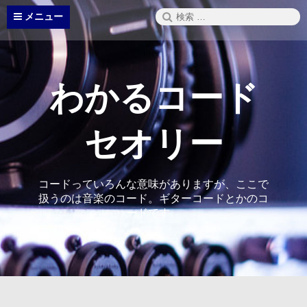
コ
検
メニュー
ン
索:
テ
ン
ツ
へ
わかるコード
ス
キ
ッ
セオリー
プ
コードっていろんな意味がありますが、ここで
扱うのは音楽のコード。ギターコードとかのコ
ードです。