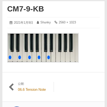
CM7-9-KB
2021
Shunky
2560 × 1023
投
2021年1月9日
投
フ
年
稿
稿
ル
1
日:
者:
サ
月
イ
9
ズ
日
の
リ
ン
ク:
公開:
投
06.6 Tension Note
稿
ナ