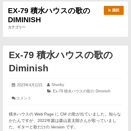
EX-79 積水ハウスの歌の
購読
DIMINISH
カテゴリー
Ex-79 積水ハウスの歌の
Diminish
2023
Shunky
投
2023年4月12日
投
年
稿
稿
カ
Ex-79 積水ハウスの歌の Diminish
4
日:
者:
テ
: Ex-
コメント
月
ゴ
79
12
積
リ
日
水
ー:
積水ハウスの Web Page に CM の歌が出ていました。知らな
ハ
かたんですが、2022年篇は森山直太朗さんが歌っていまし
ウ
た。ギターと歌だけの Version です。
ス