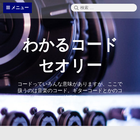
コ
検
メニュー
ン
索:
テ
ン
ツ
へ
わかるコード
ス
キ
ッ
セオリー
プ
コードっていろんな意味がありますが、ここで
扱うのは音楽のコード。ギターコードとかのコ
ードです。