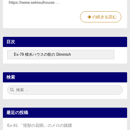
https://www.sekisuihouse.…
の
歌
の
Ex-
の続きを読む
Diminish
79
積
水
目次
ハ
ウ
目
ス
次
の
歌
の
検索
Diminish
検
検
索:
索
最近の投稿
Ex-81 「怪獣の花唄」のメロの跳躍