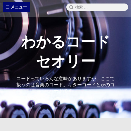
コ
検
メニュー
ン
索:
テ
ン
ツ
へ
わかるコード
ス
キ
ッ
セオリー
プ
コードっていろんな意味がありますが、ここで
扱うのは音楽のコード。ギターコードとかのコ
ードです。