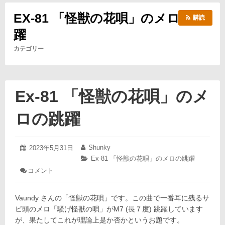
EX-81 「怪獣の花唄」のメロの跳
購読
躍
カテゴリー
Ex-81 「怪獣の花唄」のメ
ロの跳躍
2023
Shunky
投
2023年5月31日
投
年
稿
稿
カ
Ex-81 「怪獣の花唄」のメロの跳躍
5
日:
者:
テ
: Ex-
コメント
月
ゴ
81
31
「怪
リ
日
獣
ー:
Vaundy さんの「怪獣の花唄」です。この曲で一番耳に残るサ
の
ビ頭のメロ「騒げ怪獣の唄」がM7 (長７度) 跳躍しています
花
が、果たしてこれが理論上是か否かというお題です。
唄」