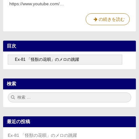
https://www.youtube.com/…
の
メ
ロ
Ex-
の続きを読む
の
跳
81
躍
「怪
獣
目次
の
花
目
唄」
次
の
メ
ロ
検索
の
跳
検
検
索:
索
躍
最近の投稿
Ex-81 「怪獣の花唄」のメロの跳躍