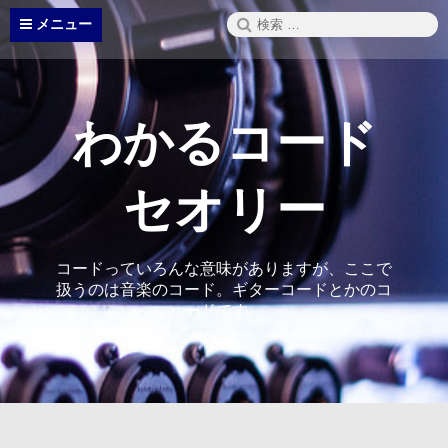
コ
検
メニュー
ン
索:
テ
ン
ツ
へ
わかるコード
ス
キ
ッ
セオリー
プ
コードっていろんな意味がありますが、ここで
扱うのは音楽のコード。ギターコードとかのコ
ードです。