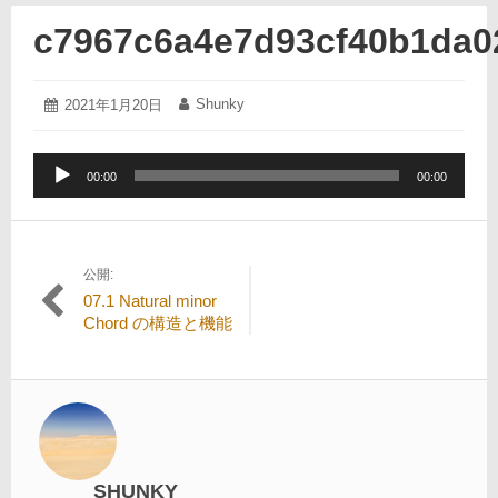
c7967c6a4e7d93cf40b1da0
2021
Shunky
投
2021年1月20日
投
年
稿
稿
1
日:
者:
月
音
20
00:00
00:00
声
日
プ
レ
ー
公開:
投
ヤ
07.1 Natural minor
ー
稿
Chord の構造と機能
ナ
ビ
ゲ
ー
シ
SHUNKY