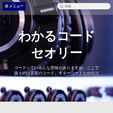
コ
検
メニュー
ン
索:
テ
ン
ツ
へ
わかるコード
ス
キ
ッ
セオリー
プ
コードっていろんな意味がありますが、ここで
扱うのは音楽のコード。ギターコードとかのコ
ードです。