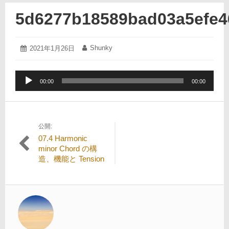
5d6277b18589bad03a5efe4
2021
Shunky
投
2021年1月26日
投
年
稿
稿
1
日:
者:
月
音
26
00:00
00:00
声
日
プ
レ
ー
公開:
投
ヤ
07.4 Harmonic
ー
稿
minor Chord の構
造、機能と Tension
ナ
ビ
ゲ
ー
シ