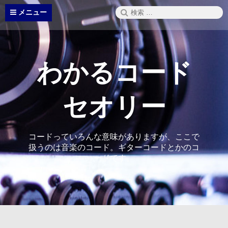
コ
検
メニュー
ン
索:
テ
ン
ツ
へ
わかるコード
ス
キ
ッ
セオリー
プ
コードっていろんな意味がありますが、ここで
扱うのは音楽のコード。ギターコードとかのコ
ードです。