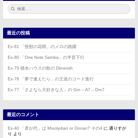
検
検
索:
索
最近の投稿
Ex-81 「怪獣の花唄」のメロの跳躍
Ex-80 「One Note Samba」の半音下行
Ex-79 積水ハウスの歌の Diminish
Ex-78 「夢で逢えたら」の王道のコード進行
Ex-77 「さよなら大好きな人」の Gm – A7 – Dm7
最近のコメント
Ex-40 「君が代」は Mixolydian or Dorian? その4
に
通りすが
り
より