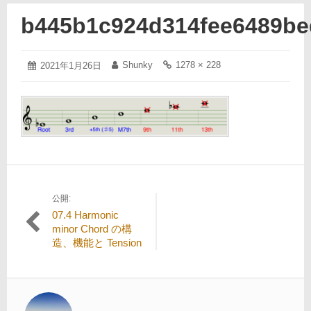
b445b1c924d314fee6489be
2021
Shunky
1278 × 228
投
2021年1月26日
投
フ
年
稿
稿
ル
1
日:
者:
サ
月
イ
26
ズ
日
の
リ
ン
ク:
公開:
投
07.4 Harmonic
稿
minor Chord の構
造、機能と Tension
ナ
ビ
ゲ