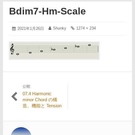
Bdim7-Hm-Scale
2021
Shunky
1274 × 234
投
2021年1月26日
投
フ
年
稿
稿
ル
1
日:
者:
サ
月
イ
26
ズ
日
の
リ
ン
ク:
公開:
投
07.4 Harmonic
稿
minor Chord の構
造、機能と Tension
ナ
ビ
ゲ