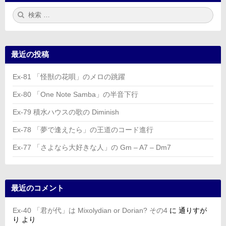
検
検
索:
索
最近の投稿
Ex-81 「怪獣の花唄」のメロの跳躍
Ex-80 「One Note Samba」の半音下行
Ex-79 積水ハウスの歌の Diminish
Ex-78 「夢で逢えたら」の王道のコード進行
Ex-77 「さよなら大好きな人」の Gm – A7 – Dm7
最近のコメント
Ex-40 「君が代」は Mixolydian or Dorian? その4
に
通りすが
り
より