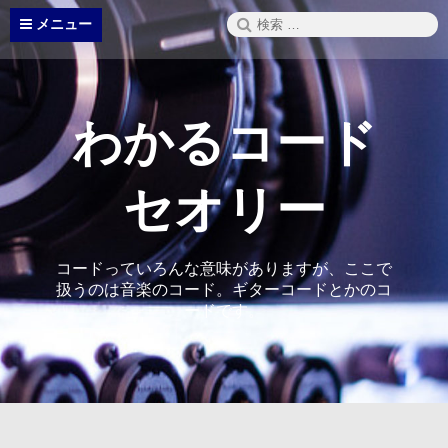
コ
検
メニュー
ン
索:
テ
ン
ツ
へ
わかるコード
ス
キ
ッ
セオリー
プ
コードっていろんな意味がありますが、ここで
扱うのは音楽のコード。ギターコードとかのコ
ードです。