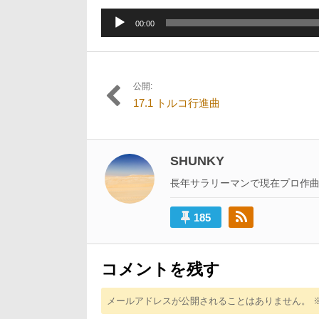
6
日:
者:
月
音
17
00:00
声
日
プ
レ
ー
公開:
投
ヤ
17.1 トルコ行進曲
ー
稿
ナ
ビ
SHUNKY
ゲ
長年サラリーマンで現在プロ作
ー
185
シ
ョ
ン
コメントを残す
メールアドレスが公開されることはありません。