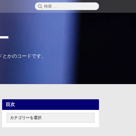
検
検
索
索:
ー
ドとかのコードです。
目次
目
次