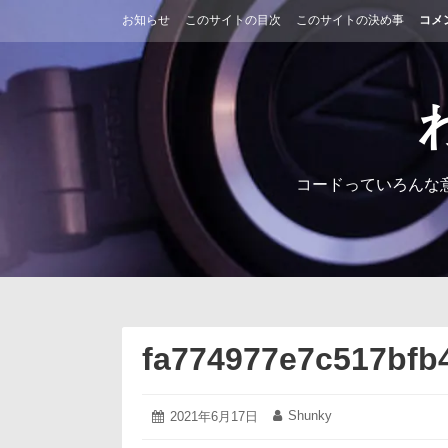
コ
お知らせ
このサイトの目次
このサイトの決め事
コメ
ン
テ
ン
ツ
へ
ス
キ
ッ
コードっていろんな
プ
fa774977e7c517bfb
2021
Shunky
投
2021年6月17日
投
年
稿
稿