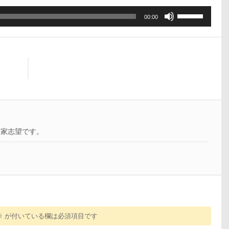
ボ
00:00
リ
ュ
ー
ム
調
節
に
は
上
下
曲家志望です。
矢
印
キ
ー
を
使
っ
て
※
が付いている欄は必須項目です
く