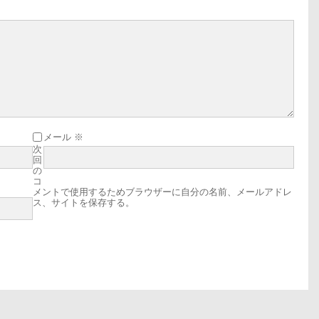
だ
さ
い。
メール
※
次
回
の
コ
メントで使用するためブラウザーに自分の名前、メールアドレ
ス、サイトを保存する。