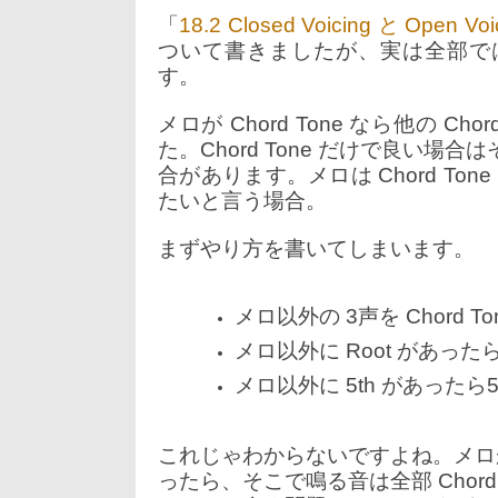
7
日:
者:
ゴ
月
「
18.2 Closed Voicing と Open Voi
リ
19
ー:
ついて書きましたが、実は全部で
日
す。
メロが Chord Tone なら他の 
た。Chord Tone だけで良い場合は
合があります。メロは Chord Tone
たいと言う場合。
まずやり方を書いてしまいます。
メロ以外の 3声を Chord T
メロ以外に Root があったら
メロ以外に 5th があったら5
これじゃわからないですよね。メロが Cho
ったら、そこで鳴る音は全部 Chor