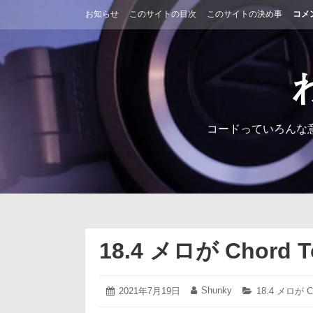
コ
お知らせ
このサイトの目次
このサイトの決め事
コメ
ン
テ
ン
ツ
へ
ス
キ
ッ
コードっていろんな
プ
18.4 メロが Chord T
2021
Shunky
投
2021年7月19日
投
カ
18.4 メロが Ch
年
稿
稿
テ