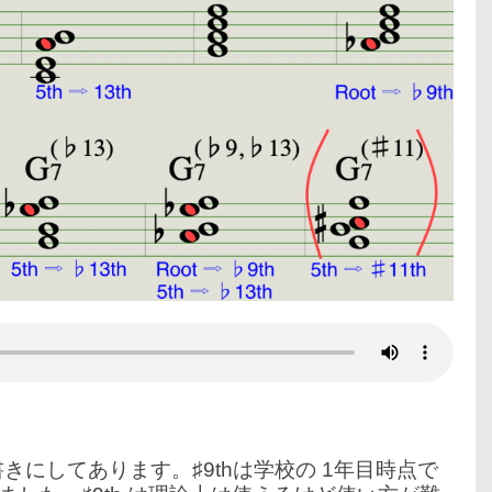
コ書きにしてあります。
♯9thは学校の 1年目時点で