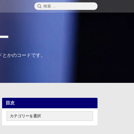
検
検
索
索:
ー
ドとかのコードです。
目次
目
次