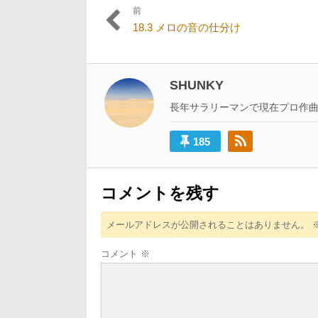
前
投
過
18.3 メロの音の仕分け
稿
去
の
ナ
投
ビ
稿:
SHUNKY
ゲ
長年サラリーマンで現在プロ作
ー
185
シ
ョ
ン
コメントを残す
メールアドレスが公開されることはありません。
コメント
※