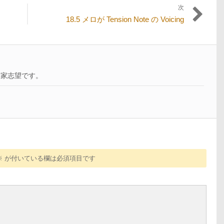
次
次
18.5 メロが Tension Note の Voicing
の
投
稿:
曲家志望です。
※
が付いている欄は必須項目です