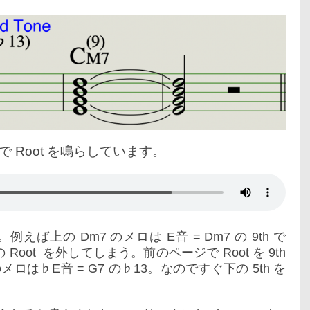
 Root を鳴らしています。
上の Dm7 のメロは E音 = Dm7 の 9th で
の Root を外してしまう。前のページで Root を 9th
ロは♭E音 = G7 の♭13。なのですぐ下の 5th を