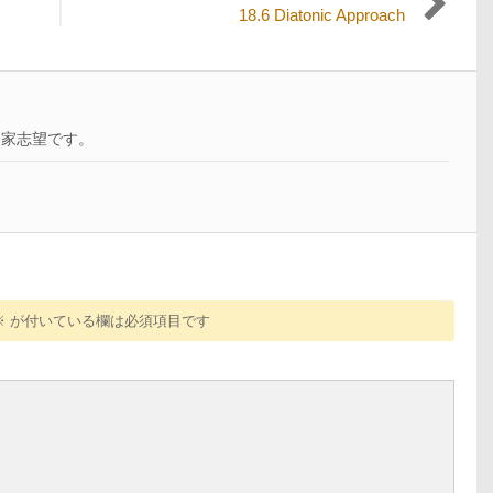
次
18.6 Diatonic Approach
の
投
稿:
曲家志望です。
※
が付いている欄は必須項目です