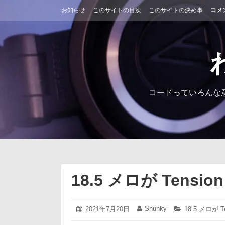
コ
お知らせ
このサイトの目次
このサイトの決め事
コメ
ン
テ
ン
ツ
へ
ス
キ
ッ
コードっていろんな
プ
18.5 メロが Tension 
2021
Shunky
投
2021年7月20日
投
カ
18.5 メロが Te
年
稿
稿
テ