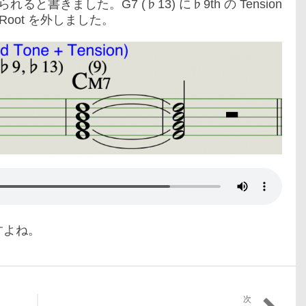
れると書きました。G7 (♭13) に♭9th の Tension
 Root を外しました。
すよね。
次