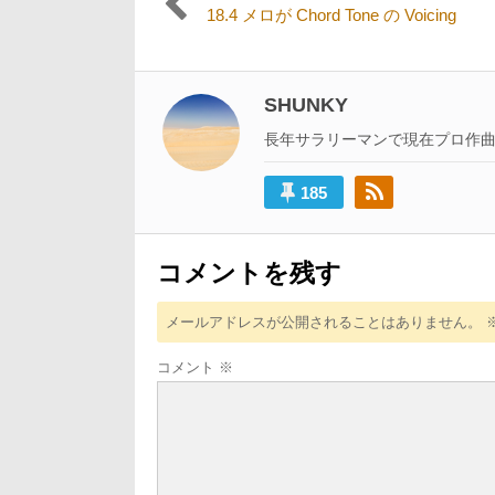
過
18.4 メロが Chord Tone の Voicing
稿
去
の
ナ
投
ビ
稿:
SHUNKY
ゲ
長年サラリーマンで現在プロ作
ー
185
シ
ョ
ン
コメントを残す
メールアドレスが公開されることはありません。
コメント
※