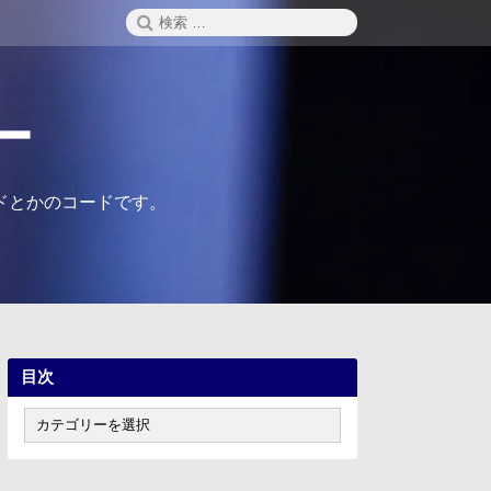
検
検
索
索:
ー
ドとかのコードです。
目次
目
次