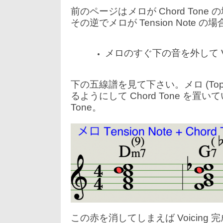
7
日:
者:
ゴ
月
前のページはメロが Chord Tone
リ
20
ー:
その逆でメロが Tension Note 
日
メロのすぐ下の音を外して Vo
下の五線譜を見て下さい。メロ (Top N
るようにして Chord Tone を置
Tone。
この赤を消してしまえば Voicing 