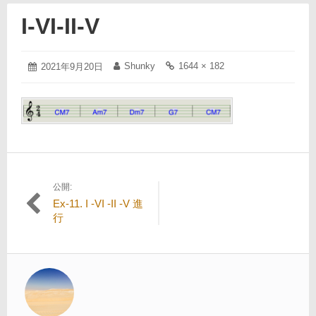
I-VI-II-V
2021
Shunky
1644 × 182
投
2021年9月20日
投
フ
年
稿
稿
ル
9
日:
者:
サ
月
イ
20
ズ
日
の
リ
ン
ク:
公開:
投
Ex-11. I -VI -II -V 進
稿
行
ナ
ビ
ゲ
ー