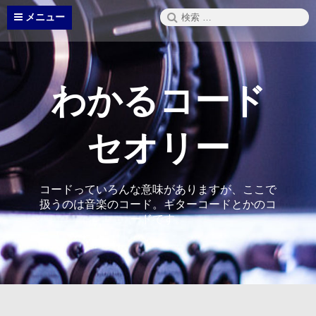
コ
検
メニュー
ン
索:
テ
ン
ツ
へ
わかるコード
ス
キ
ッ
セオリー
プ
コードっていろんな意味がありますが、ここで
扱うのは音楽のコード。ギターコードとかのコ
ードです。