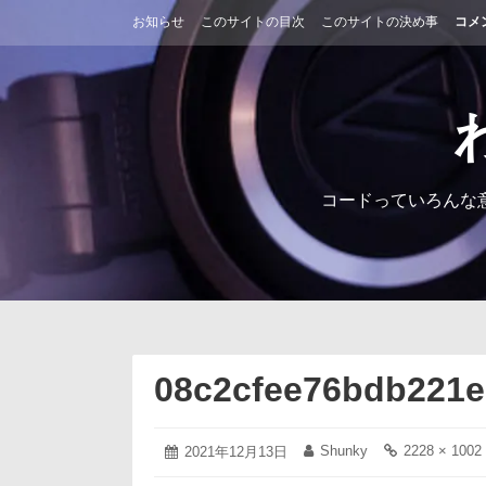
コ
お知らせ
このサイトの目次
このサイトの決め事
コメ
ン
テ
ン
ツ
へ
ス
キ
ッ
コードっていろんな
プ
08c2cfee76bdb221e
2021
Shunky
2228 × 1002
投
2021年12月13日
投
フ
年
稿
稿
ル