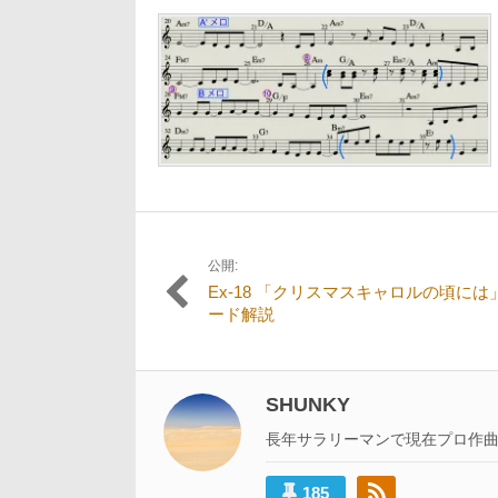
12
日:
者:
サ
月
イ
13
ズ
日
の
リ
ン
ク:
公開:
投
Ex-18 「クリスマスキャロルの頃には
稿
ード解説
ナ
ビ
SHUNKY
ゲ
長年サラリーマンで現在プロ作
ー
シ
185