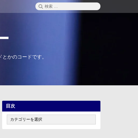
検
検
索
索:
ー
ドとかのコードです。
目次
目
次