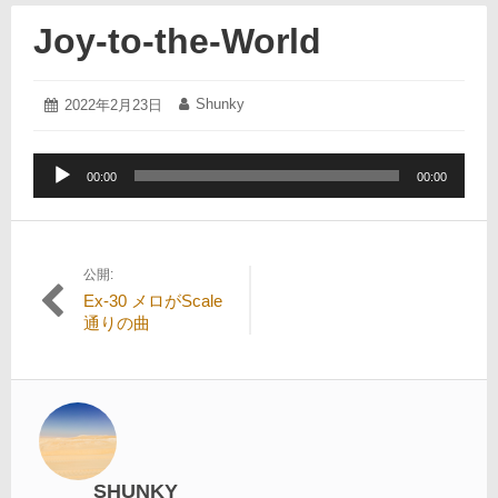
Joy-to-the-World
2022
Shunky
投
2022年2月23日
投
年
稿
稿
2
日:
者:
月
音
23
00:00
00:00
声
日
プ
レ
ー
公開:
投
ヤ
Ex-30 メロがScale
ー
稿
通りの曲
ナ
ビ
ゲ
ー
シ
SHUNKY