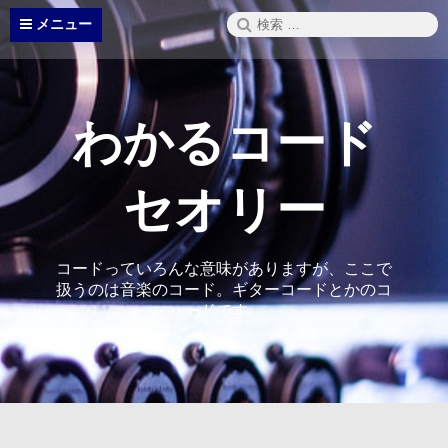
コ
検
メニュー
ン
索:
テ
ン
ツ
へ
わかるコード
ス
キ
ッ
セオリー
プ
コードっていろんな意味がありますが、ここで
扱うのは音楽のコード。ギターコードとかのコ
ードです。