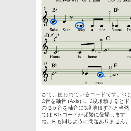
さて、使われているコードです。C に疑
C音を軸音 (Axis) に 3度堆積する
の B♭音を軸音に3度堆積すると当然
では B♭コードが頻繁に登場します。
ね。F も同じように問題ありません。