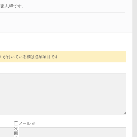
曲家志望です。
※
が付いている欄は必須項目です
メール
※
次
回