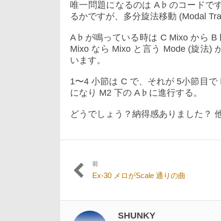
唯一問題になるのは A♭のコードです。
るかですが、多分旋法移動 (Modal Tra
A♭が鳴っている時は C Mixo から
Mixo なら Mixo と言う Mode (
います。
1〜4 小節は C で、それが 5小節目で
になり M2 下の A♭に進行する。
どうでしょう？納得感ありました？ 他に
前
投
過
Ex-30 メロがScale 通りの曲
稿
去
の
ナ
投
ビ
稿:
SHUNKY