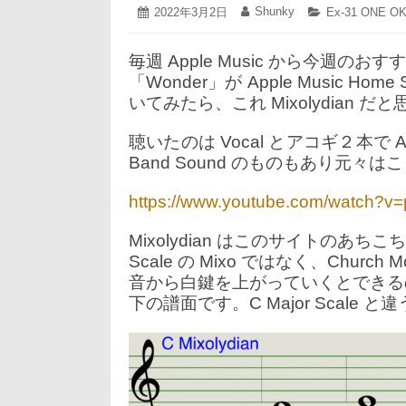
2022
Shunky
投
2022年3月2日
投
カ
Ex-31 ONE O
年
稿
稿
テ
3
日:
者:
ゴ
月
毎週 Apple Music から今週のお
リ
2
ー:
「Wonder」が Apple Music 
日
いてみたら、これ Mixolydian
聴いたのは Vocal とアコギ２本で 
Band Sound のものもあり元
https://www.youtube.com/watch?
Mixolydian はこのサイトのあ
Scale の Mixo ではなく、Church M
音から白鍵を上がっていくとできるのが G
下の譜面です。C Major Scale