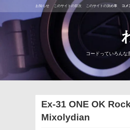
コ
お知らせ
このサイトの目次
このサイトの決め事
コメ
ン
テ
ン
ツ
へ
ス
キ
ッ
コードっていろんな
プ
Ex-31 ONE OK Ro
Mixolydian