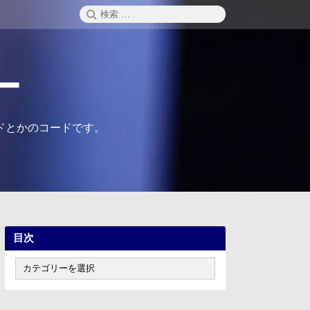
検
検
索
索:
ー
ドとかのコードです。
目次
目
次