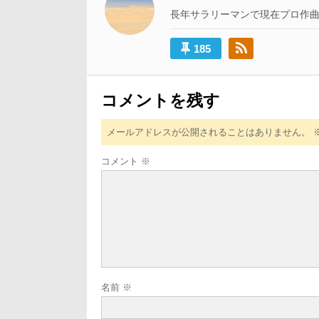
ゲ
長年サラリーマンで現在プロ作
ー
185
シ
ョ
ン
コメントを残す
メールアドレスが公開されることはありません。
コメント
※
名前
※