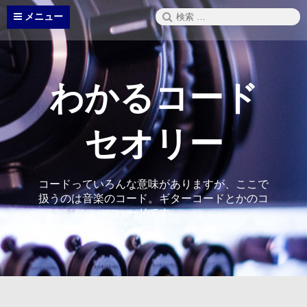
コ
検
メニュー
ン
索:
テ
ン
ツ
へ
わかるコード
ス
キ
ッ
セオリー
プ
コードっていろんな意味がありますが、ここで
扱うのは音楽のコード。ギターコードとかのコ
ードです。