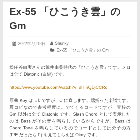
Ex-55 「ひこうき雲」の
Gm
2022
Shunky
投
2022年7月18日
投
年
稿
稿
カ
Ex-55 「ひこうき雲」の Gm
7
日:
者:
テ
月
ゴ
18
松任谷由実さんの荒井由美時代の「ひこうき雲」です。メロ
リ
日
ー:
は全て Diatonic (白鍵) です。
https://www.youtube.com/watch?v=9HInQDjCCRc
原曲 Key は E♭ですが、C に直します。端折った楽譜です。
耳コピなので参考程度に。でてくるコードですが、青枠の
Gm 以外は全て Diatonic です。Slash Chord として表示した
のは Bass がその音を鳴らしているからですが、Bass は
Chord Tone を鳴らしているのでコードとしては分子の方
(F/E だったら F) を見てもらえば Okay です。