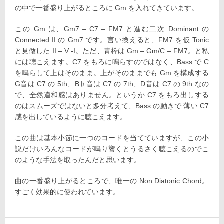
の中で一番盛り上がるところに Gm を入れてきています。
この Gm は、Gm7 – C7 – FM7 と進む二次 Dominant の
Connected II の Gm7 です。言い換えると、FM7 を仮 Tonic
と見做した II – V -I。ただ、青枠は Gm – Gm/C – FM7。と私
には聴こえます。C7 をもろに鳴らすのではなく、Bass で C
を鳴らして上はそのまま。上がそのままでも Gm を構成する
G音は C7 の 5th、B♭音は C7 の 7th、D音は C7 の 9th なの
で、全然違和感はありません。というか C7 をもろ出しする
のはスムーズではないと多分考えて、Bass の動きで 薄い C7
感を出しているように聴こえます。
この曲は基本小節に一つのコードを当てていますが、この小
説だけいろんなコードが鳴り響くとうるさく聴こえるのでこ
のような手法を取ったんだと思います。
曲の一番盛り上がるところで、唯一の Non Diatonic Chord。
すごく効果的に使われています。