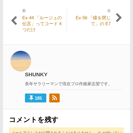
前
次
投
過
次
Ex-44 「ルージュの
Ex-56 「瞳を閉じ
稿
去
の
伝言」ってコード 4
て」の E7
の
投
つだけ
ナ
投
稿:
ビ
稿:
ゲ
ー
シ
SHUNKY
ョ
長年サラリーマンで現在プロ作曲家志望です。
ン
185
コメントを残す
メールアドレスが公開されることはありません。
※
が付いてい