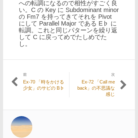
への転調になるので相性がすごく良
い。C の Key に Subdominant minor
の Fm7 を持ってきてそれを Pivot
にして Parallel Major である E♭ に
転調。これと同じパターンを繰り返
して C に戻ってめでたしめでた
し。
前
次
投
過
次
Ex-70 「時をかける
Ex-72 「Call me
稿
去
の
少女」のサビの B♭
back」の不思議な
の
投
感じ
ナ
投
稿:
ビ
稿:
ゲ
ー
シ