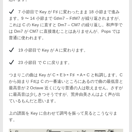
7 小節目で Key が F♯ に変わったまま 18 小節まで進み
ます。9 〜 14 小節まで G♯m7 – F♯M7 が繰り返されますが、
これは C の Key に直すと Dm7 – CM7 の繰り返し。和声学で
は Dm7 が CM7 に直接進むことはありませんが、Pops では
普通に使われます。
19 小節目で Key が A に変わります。
23 小節目 で C に戻ります。
つまりこの曲は Key が C ⇨ E♭⇨ F♯ ⇨ A ⇨ C と転調します。C
から始まり F♯は C の一番遠いところにあるので曲の最低音と
最高音が 2 Octave 近くになり普通の人は歌えません。さすが
に最高音は少しきつそうですが、荒井由美さんはよく声が出
ているもんだと思います。
上の譜面を Key に合わせて調号を振って見るとこうなりま
す。