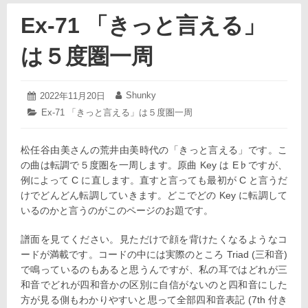
Ex-71 「きっと言える」
は５度圏一周
2022
Shunky
投
2022年11月20日
投
年
稿
稿
カ
Ex-71 「きっと言える」は５度圏一周
11
日:
者:
テ
月
ゴ
20
松任谷由美さんの荒井由美時代の「きっと言える」です。
リ
こ
日
ー:
の曲は転調で５度圏を一周します。原曲 Key は E♭ですが、
例によって C に直します。直すと言っても最初が C と言うだ
けでどんどん転調していきます。どこでどの Key に転調して
いるのかと言うのがこのページのお題です。
譜面を見てください。見ただけで顔を背けたくなるようなコ
ードが満載です。コードの中には実際のところ Triad (三和音)
で鳴っているのもあると思うんですが、私の耳ではどれが三
和音でどれが四和音かの区別に自信がないのと四和音にした
方が見る側もわかりやすいと思って全部四和音表記 (7th 付き