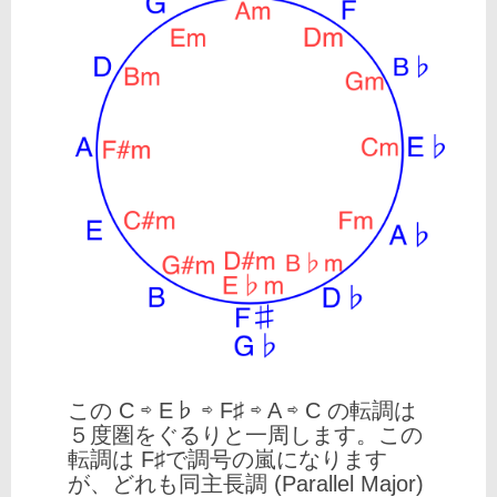
この C ⇨ E♭ ⇨ F♯ ⇨ A ⇨ C の転調は
５度圏をぐるりと一周します。この
転調は F♯で調号の嵐になります
が、どれも同主長調 (Parallel Major)