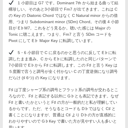
1 小節目は G7 です。Dominant 7th から始まる曲って結
構珍しい。そのあと3小節目で Fm7 が出てきます。これは C
の Key の Diatonic Chord ではなく C Natural minor からの借
用、つまり Subdominant minor (SDm) Chord。その後 4 小節
目が E♭M7。これをどう見るか。聴いた感じは Major の
Tonic に聴こえます。つまり、Fm7 と言う SDm コードを
Pivot にして E♭ Major Key に転調しています。
5・6 小節目で C に戻るのかと思うのに反して E♭に転
調したまま進み、C から E♭に転調したのと同じパターンで
7小節目で E♭から F♯ に転調します。この F♯ と言う Key は
５度圏で言うと調号が全く付かない C の丁度逆側になり調号
だらけ (♯ 6つ) の Key になります。
F♯ は丁度シャープ系の調号とフラット系の調号が交わるとこ
ろなので、F♯ と表記する以外に G♭とも表記できます。なぜ
F♯ と書いたかというと F♯ の方が一般的だと私が理解してい
るからです。ただ、そうなるとコードも D♭ではなく C♯ と
書くことになりますが、普通は C♯ より D♭の方が直感的に
わかりやすいので G♭Key で書いた方が見やすい人も多いと
思います。