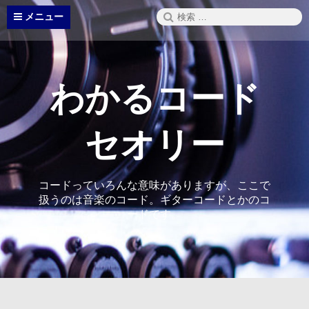
コ
検
メニュー
ン
索:
テ
ン
ツ
へ
わかるコード
ス
キ
ッ
セオリー
プ
コードっていろんな意味がありますが、ここで
扱うのは音楽のコード。ギターコードとかのコ
ードです。