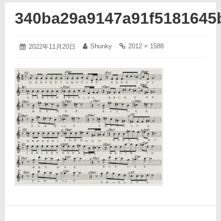
340ba29a9147a91f5181645
2022
Shunky
2012 × 1588
投
2022年11月20日
投
フ
年
稿
稿
ル
11
日:
者:
サ
月
イ
20
ズ
日
の
リ
ン
ク: