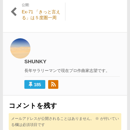
公開:
投
Ex-71 「きっと言え
稿
る」は５度圏一周
ナ
ビ
ゲ
ー
シ
SHUNKY
ョ
長年サラリーマンで現在プロ作曲家志望です。
ン
185
コメントを残す
メールアドレスが公開されることはありません。
※
が付いてい
る欄は必須項目です