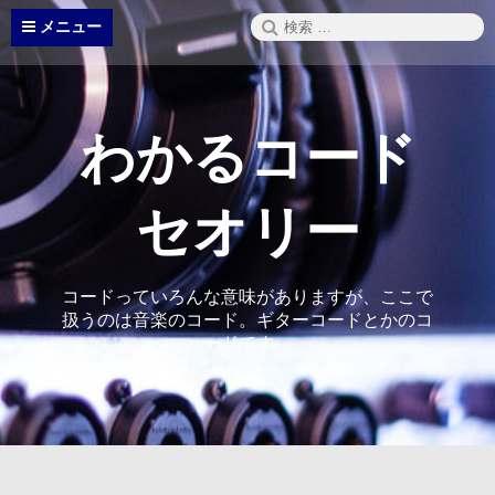
コ
検
メニュー
ン
索:
テ
ン
ツ
へ
わかるコード
ス
キ
ッ
セオリー
プ
コードっていろんな意味がありますが、ここで
扱うのは音楽のコード。ギターコードとかのコ
ードです。