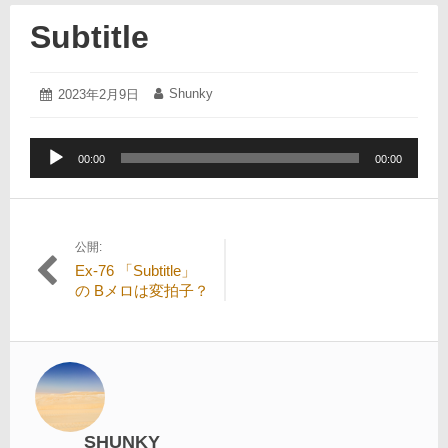
Subtitle
2023
Shunky
投
2023年2月9日
投
年
稿
稿
2
日:
者:
月
音
9
00:00
00:00
声
日
プ
レ
ー
公開:
投
ヤ
Ex-76 「Subtitle」
ー
稿
の Bメロは変拍子？
ナ
ビ
ゲ
ー
シ
SHUNKY