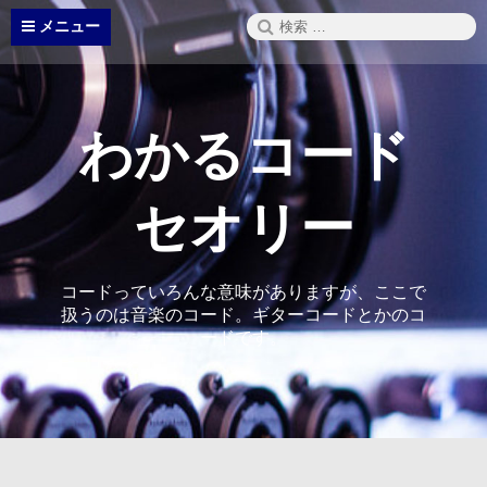
コ
検
メニュー
ン
索:
テ
ン
ツ
へ
わかるコード
ス
キ
ッ
セオリー
プ
コードっていろんな意味がありますが、ここで
扱うのは音楽のコード。ギターコードとかのコ
ードです。