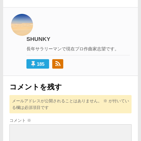
ビ
ゲ
ー
シ
SHUNKY
ョ
長年サラリーマンで現在プロ作曲家志望です。
ン
185
コメントを残す
メールアドレスが公開されることはありません。
※
が付いてい
る欄は必須項目です
コメント
※