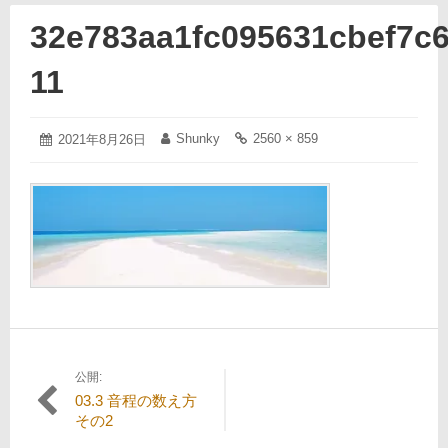
32e783aa1fc095631cbef7c
11
2021
Shunky
2560 × 859
投
2021年8月26日
投
フ
年
稿
稿
ル
8
日:
者:
サ
月
イ
26
ズ
日
の
リ
ン
ク:
公開:
投
03.3 音程の数え方
稿
その2
ナ