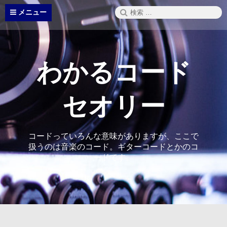
コ
検
メニュー
ン
索:
テ
ン
ツ
へ
わかるコード
ス
キ
ッ
セオリー
プ
コードっていろんな意味がありますが、ここで
扱うのは音楽のコード。ギターコードとかのコ
ードです。