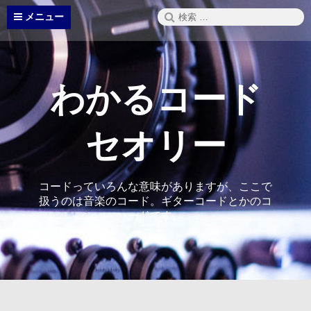
コ
検
メニュー
ン
索:
テ
ン
ツ
へ
わかるコード
ス
キ
ッ
セオリー
プ
コードっていろんな意味がありますが、ここで
扱うのは音楽のコード。ギターコードとかのコ
ードです。