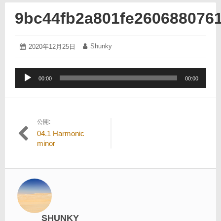
9bc44fb2a801fe260688076
2020
Shunky
投
2020年12月25日
投
年
稿
稿
12
日:
者:
月
音
25
00:00
00:00
声
日
プ
レ
ー
公開:
投
ヤ
04.1 Harmonic
ー
稿
minor
ナ
ビ
ゲ
ー
シ
SHUNKY