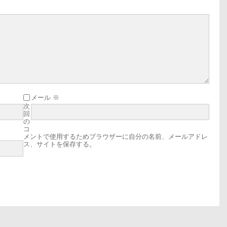
だ
さ
い。
メール
※
次
回
の
コ
メントで使用するためブラウザーに自分の名前、メールアドレ
ス、サイトを保存する。