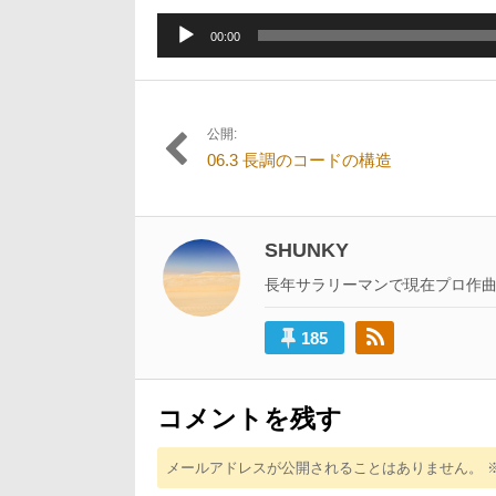
12
日:
者:
月
音
31
00:00
声
日
プ
レ
ー
公開:
投
ヤ
06.3 長調のコードの構造
ー
稿
ナ
ビ
SHUNKY
ゲ
長年サラリーマンで現在プロ作
ー
185
シ
ョ
ン
コメントを残す
メールアドレスが公開されることはありません。