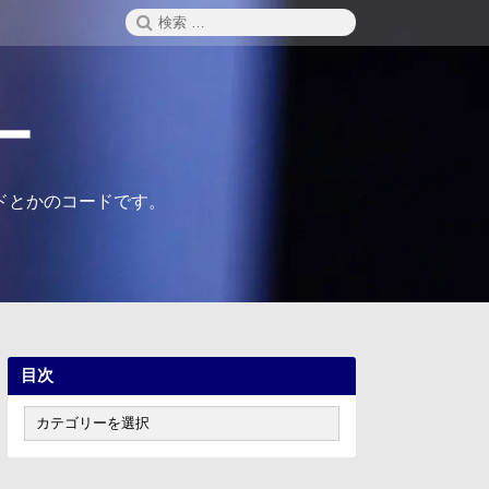
検
検
索
索:
ー
ドとかのコードです。
目次
目
次