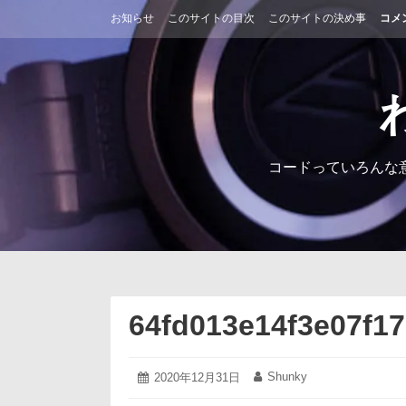
コ
お知らせ
このサイトの目次
このサイトの決め事
コメ
ン
テ
ン
ツ
へ
ス
キ
ッ
コードっていろんな
プ
64fd013e14f3e07f1
2020
Shunky
投
2020年12月31日
投
年
稿
稿