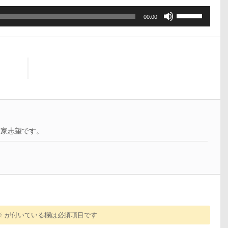
ボ
00:00
リ
ュ
ー
ム
調
節
に
は
上
下
曲家志望です。
矢
印
キ
ー
を
使
っ
て
※
が付いている欄は必須項目です
く